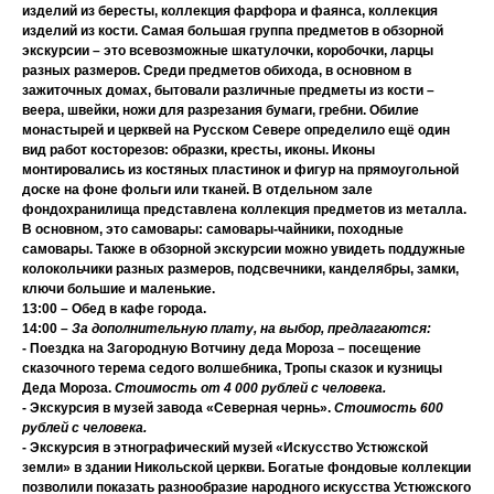
изделий из бересты, коллекция фарфора и фаянса, коллекция
изделий из кости.
Самая большая группа предметов в обзорной
экскурсии – это всевозможные
шкатулочки, коробочки, ларцы
разных размеров.
Среди предметов обихода, в основном в
зажиточных домах, бытовали различные предметы из кости –
веера, швейки, ножи для разрезания бумаги, гребни.
Обилие
монастырей и церквей на Русском Севере определило ещё один
вид работ косторезов:
образки, кресты, иконы.
Иконы
монтировались из костяных пластинок и фигур на прямоугольной
доске на фоне фольги или тканей. В отдельном зале
фондохранилища представлена
коллекция предметов из металла.
В основном, это самовары:
самовары-чайники, походные
самовары
. Также в обзорной экскурсии можно увидеть
поддужные
колокольчики разных размеров, подсвечники, канделябры, замки,
ключи большие и маленькие.
13:00 – Обед в кафе города.
14:00 –
За дополнительную плату, на выбор, предлагаются:
-
Поездка на Загородную Вотчину деда Мороза
– посещение
сказочного терема седого волшебника, Тропы сказок и кузницы
Деда Мороза.
Стоимость от 4 000 рублей с человека.
-
Экскурсия в
музей завода «Северная чернь».
Стоимость 600
рублей с человека.
-
Экскурсия в
этнографический музей «Искусство Устюжской
земли»
в здании Никольской церкви. Богатые фондовые коллекции
позволили показать разнообразие народного искусства Устюжского