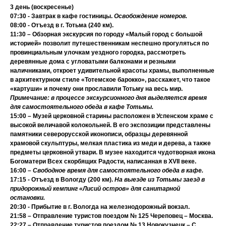
3 день (воскресенье)
07:30 - Завтрак в кафе гостиницы.
Освобождение номеров.
08:00 - Отъезд в г.
Тотьма
(240 км).
11:30 –
Обзорная экскурсия по городу «Малый город с большой
историей»
позволит путешественникам неспешно прогуляться по
провинциальным улочкам уездного городка, рассмотреть
деревянные дома с угловатыми балконами и резными
наличниками, откроет удивительной красоты храмы, выполненные
в архитектурном стиле «
Тотемское барокко
», расскажет, что такое
«картуши» и почему они прославили Тотьму на весь мир.
Примечание: в процессе экскурсионного дня выделяется время
для самостоятельного обеда в кафе Тотьмы.
15:00 –
Музей церковной старины
расположен в Успенском храме с
высокой величавой колокольней. В его экспозиции представлены
памятники северорусской иконописи, образцы деревянной
храмовой скульптуры, мелкая пластика из меди и дерева, а также
предметы церковной утвари.
В музее находится чудотворная икона
Богоматери Всех скорбящих Радости, написанная в XVII веке.
16:00 –
Свободное время для самостоятельного обеда в кафе.
17:15 - Отъезд в Вологду (200 км).
На выезде из Тотьмы заезд в
придорожный кемпинг «Лисий остров» для санитарной
остановки.
20:30 - Прибытие в г.
Вологда
на железнодорожный вокзал.
21:58 – Отправление туристов поездом № 125 Череповец – Москва.
22:27 – Отправление туристов поездом № 13 Новокузнецк – С.