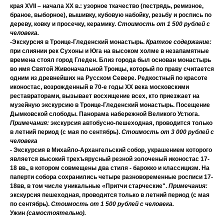
края ХVII – начала ХХ в.:
узорное ткачество (пестрядь, ремизное,
браное, выборное), вышивку, кубовую набойку, резьбу и роспись по
дереву, ковку и просечку, керамику.
Стоимость от 1 500 рублей с
человека.
-
Экскурсия в Троице-Гледенский монастырь.
Краткое содержание:
при слиянии рек Сухоны и Юга на высоком холме в незапамятные
времена стоял
город Гледен.
Близ города был основан монастырь
во имя Святой Живоначальной Троицы, который по праву считается
одним из древнейших на Русском Севере.
Редкостный по красоте
иконостас,
возрожденный в 70-е годы XX века московскими
реставраторами, вызывает восхищение всех, кто приезжает на
музейную экскурсию в Троице-Гледенский монастырь.
Посещение
Дымковской слободы. Панорама набережной Великого Устюга.
Примечания:
экскурсия автобусно-пешеходная, проводится только
в летний период (с мая по сентябрь).
Стоимость от 3 000 рублей с
человека
-
Экскурсия в Михайло-Архангельский собор
, украшением которого
является высокий трехъярусный резной золоченый иконостас 17-
18 вв., в котором совмещены два стиля - барокко и классицизм. На
паперти собора сохранились четыре разновоременные росписи 17-
18вв, в том числе уникальные «Притчи старческие".
Примечания:
экскурсия пешеходная, проводится только в летний период (с мая
по сентябрь).
Стоимость от 1 500 рублей с человека.
Ужин
(самостоятельно).