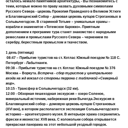
осталось немало памятников архитектуры, - Вы познакомитесь с
теми, которые можно по праву назвать духовными символами
Русского Севера - церковь Прокопия Праведного в Великом Устюге
и Благовещенский Собор – домовая церковь купцов Строгановых в
Сольвычегодске. В старинной Тотьме – уникальные храмы –
корабли и знаменитое «Тотемское барокко». Приятным
дополнением к программе тура станет знакомство с народными
ремеслами и промыслами Русского Севера – чернением по
серебру, берестяным промыслом и ткачеством.
1 день (пятница)
08:47 – Прибытие туристов на ст.
Котлас Южный
поездом № 118 С.
Петербург - Лабытнанги.
09:38 – Прибытие туристов на ст.
Котлас Южный
поездом № 376
Москва – Воркута.
Встреча - сбор туристов у центрального
входа на жд вокзал со стороны перрона с табличкой «Северный
мир».
10:15 - Трансфер в
Сольвычегодск
(32 км).
12:00 - Обзорная
пешеходная экскурсия
– озеро Соленое,
минеральный источник, набережная реки Вычегда.
Экскурсия в
Благовещенский собор – домовую церковь купцов Строгановых
(XVI век), в котором располагается
экспозиция Сольвычегодского
историко – архитектурного музея.
В интерьере храма сохранились
фрески и иконостас XVII века.
С колокольни собора открывается
прекрасная панорама на этот небольшой уездный городок.