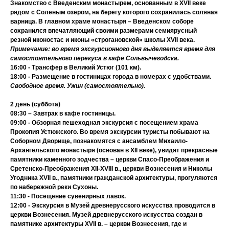
Знакомство с
Введенским монастырем
, основанным в XVII веке
рядом с Соленым озером, на берегу которого сохранилась соляная
варница.
В главном храме монастыря – Введенском соборе
сохранился впечатляющий своими размерами семиярусный
резной иконостас и иконы «строгановской» школы XVII века.
Примечание: во время экскурсионного дня выделяется время для
самостоятельного перекуса в кафе Сольвычегодска.
16:00 - Трансфер в
Великий Устюг
(101 км).
18:00 - Размещение в гостиницах города в номерах с удобствами.
Свободное время. Ужин (самостоятельно).
2 день (суббота)
08:30 – Завтрак в кафе гостиницы.
09:00 -
Обзорная пешеходная экскурсия с посещением храма
Прокопия Устюжского
. Во время экскурсии туристы побывают на
Соборном Дворище
, познакомятся с ансамблем
Михаило-
Архангельского монастыря
(основан в XII веке), увидят прекрасные
памятники каменного зодчества – церкви Спасо-Преображения и
Сретенско-Преображения XII-XVIII в., церкви Вознесения и Николы
Угодника XVII в., памятники гражданской архитектуры, прогуляются
по набережной реки Сухоны.
11:30 -
Посещение сувенирных лавок.
12:00 -
Экскурсия в Музей древнерусского искусства
проводится в
церкви Вознесения. Музей древнерусского искусства создан в
памятнике архитектуры ХVII в. – церкви Вознесения,
где и