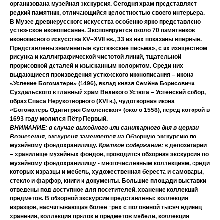
организована музейная экскурсия. Сегодня храм представляет
редкий памятник, отличающийся целостностью своего интерьера.
В Музее древнерусского искусства особенно ярко представлено
устюжское иконописание
.
Экспонируется около 70 памятников
иконописного искусства XV–ХVII вв., 33 из них показаны впервые.
Представлены
знаменитые «устюжские письма»,
с их изяществом
рисунка и каллиграфической чистотой линий, тщательной
прорисовкой деталей и изысканным колоритом. Среди них
выдающиеся произведения устюжского иконописания –
икона
«Успение Богоматери»
(1496), вклад князя Семёна Борисовича
Суздальского в главный храм Великого Устюга – Успенский собор,
образ Спаса Нерукотворного (XVI в.),
чудотворная икона
«Богоматерь Одигитрия Смоленская» (около 1558), перед которой в
1693 году молился Пётр Первый.
ВНИМАНИЕ: в случае выходного или санитарного дня в церкви
Вознесения, экскурсия заменяется на
Обзорную экскурсию по
музейному фондохранилищу.
Краткое содержание:
в депозитарии
– хранилище музейных фондов, проводится обзорная экскурсия по
музейному фондохранилищу - многочисленным коллекциям, среди
которых изразцы и мебель,
художественная береста и самовары,
стекло и фарфор, книги и документы.
Большие площади выставки
отведены под доступное для посетителей, хранение коллекций
предметов. В обзорной экскурсии представлены:
коллекция
изразцов, насчитывающая более трех с половиной тысяч единиц
хранения, коллекция прялок и предметов мебели, коллекция