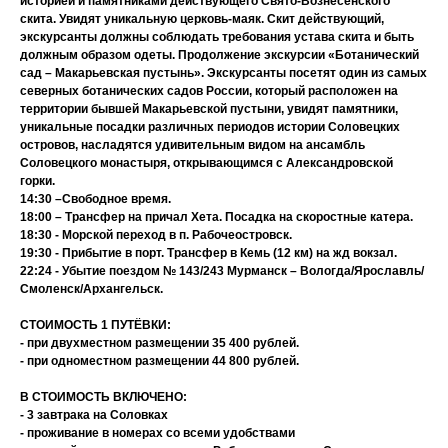
историей и памятниками действующего Свято-Вознесенского
скита. Увидят уникальную церковь-маяк. Скит действующий,
экскурсанты должны соблюдать требования устава скита и быть
должным образом одеты. Продолжение экскурсии «Ботанический
сад – Макарьевская пустынь». Экскурсанты посетят один из самых
северных ботанических садов России, который расположен на
территории бывшей Макарьевской пустыни, увидят памятники,
уникальные посадки различных периодов истории Соловецких
островов, насладятся удивительным видом на ансамбль
Соловецкого монастыря, открывающимся с Александровской
горки.
14:30 –Свободное время.
18:00 – Трансфер на причал Хета. Посадка на скоростные катера.
18:30 - Морской переход в п. Рабочеостровск.
19:30 - Прибытие в порт. Трансфер в Кемь (12 км) на жд вокзал.
22:24 - Убытие поездом № 143/243 Мурманск – Вологда/Ярославль/
Смоленск/Архангельск.
СТОИМОСТЬ 1 ПУТЁВКИ:
- при двухместном размещении 35 400 рублей.
- при одноместном размещении 44 800 рублей.
В СТОИМОСТЬ ВКЛЮЧЕНО:
- 3 завтрака на Соловках
- проживание в номерах со всеми удобствами