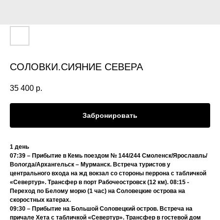
СОЛОВКИ.СИЯНИЕ СЕВЕРА
35 400
р.
Забронировать
1 день
07:39 – Прибытие в Кемь поездом № 144/244 Смоленск/Ярославль/
Вологда/Архангельск – Мурманск. Встреча туристов у
центрального входа на жд вокзал со стороны перрона с табличкой
«Севертур». Трансфер в порт Рабочеостровск (12 км). 08:15 -
Переход по Белому морю (1 час) на Соловецкие острова на
скоростных катерах.
09:30 – Прибытие на Большой Соловецкий остров. Встреча на
причале Хета с табличкой «Севертур». Трансфер в гостевой дом