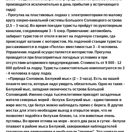
производится исключительно в день прибытия у встречающего
гида):
- Прогулка на пластиковых лодках с электромоторами по малому
кругу озерно-канальной системы Большого Соловецкого острова
(2,5 – 3 часа). Во время поездки туристы пройдут по рукотворным
каналам, соединяющим 3 - 5 озер. Примечание: автомобиль
забирает туристов от отеля и везет на лодочную станцию, где
происходит катание с мотористом. На лодочной станции туристы
рассаживаются в лодки «Пелла» вместимостью 3 - 4 человека.
Управление лодкой осуществляется мотористом. Прогулка
проводится при благоприятных погодных условиях и при
отсутствии штормового предупреждения. Стоимость от 9 000 - 12
000 рублей за лодку. Туристы самостоятельно комплектуются по 3
- 4 человека в одну лодку.
- «Природа Соловков. Белужий мыс» (2 – 3 часа). Есть на нашей
планете места, которые надо увидеть обязательно. Одно из таких -
Белужий мыс, западная оконечность острова Большой
Соловецкий. Именно сюда тысячелетиями приходят загадочные
жители северных морей - белухи. Белужий мыс - единственное в
мире место, где белух можно наблюдать прямо с берега. В других
местах для этого необходим выход в открытое море, что не
позволяет подойти к белухам близко, т.к. эти животные очень
пугливы. Во время отлива на море - всего два раза в сутки - белухи
плавают в районе мыса Белужий, завораживая наблюдателей
грациозными движениями и необычным "пением". Это уникальное