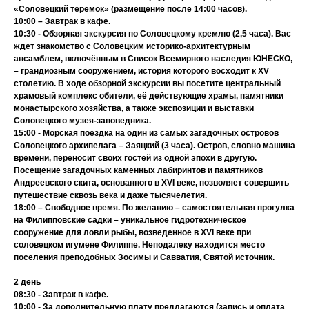
«Соловецкий теремок» (размещение после 14:00 часов).
10:00 – Завтрак в кафе.
10:30 - Обзорная экскурсия по Соловецкому кремлю (2,5 часа). Вас
ждёт знакомство с Соловецким историко-архитектурным
ансамблем, включённым в Список Всемирного наследия ЮНЕСКО,
– грандиозным сооружением, история которого восходит к XV
столетию. В ходе обзорной экскурсии вы посетите центральный
храмовый комплекс обители, её действующие храмы, памятники
монастырского хозяйства, а также экспозиции и выставки
Соловецкого музея-заповедника.
15:00 - Морская поездка на один из самых загадочных островов
Соловецкого архипелага – Заяцкий (3 часа). Остров, словно машина
времени, переносит своих гостей из одной эпохи в другую.
Посещение загадочных каменных лабиринтов и памятников
Андреевского скита, основанного в XVI веке, позволяет совершить
путешествие сквозь века и даже тысячелетия.
18:00 – Свободное время. По желанию – самостоятельная прогулка
на Филипповские садки – уникальное гидротехническое
сооружение для ловли рыбы, возведенное в XVI веке при
соловецком игумене Филиппе. Неподалеку находится место
поселения преподобных Зосимы и Савватия, Святой источник.
2 день
08:30 - Завтрак в кафе.
10:00 - За дополнительную плату предлагаются (запись и оплата