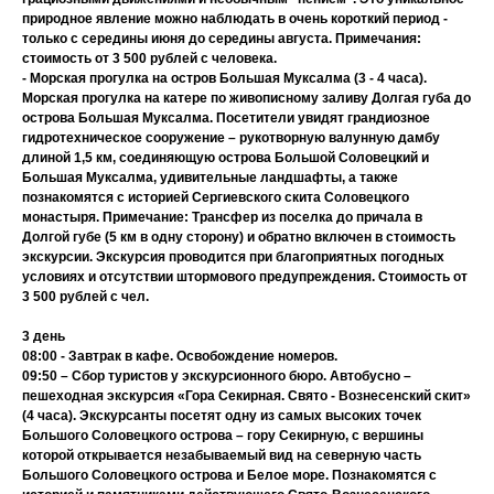
природное явление можно наблюдать в очень короткий период -
только с середины июня до середины августа. Примечания:
стоимость от 3 500 рублей с человека.
- Морская прогулка на остров Большая Муксалма (3 - 4 часа).
Морская прогулка на катере по живописному заливу Долгая губа до
острова Большая Муксалма. Посетители увидят грандиозное
гидротехническое сооружение – рукотворную валунную дамбу
длиной 1,5 км, соединяющую острова Большой Соловецкий и
Большая Муксалма, удивительные ландшафты, а также
познакомятся с историей Сергиевского скита Соловецкого
монастыря. Примечание: Трансфер из поселка до причала в
Долгой губе (5 км в одну сторону) и обратно включен в стоимость
экскурсии. Экскурсия проводится при благоприятных погодных
условиях и отсутствии штормового предупреждения. Стоимость от
3 500 рублей с чел.
3 день
08:00 - Завтрак в кафе. Освобождение номеров.
09:50 – Сбор туристов у экскурсионного бюро. Автобусно –
пешеходная экскурсия «Гора Секирная. Свято - Вознесенский скит»
(4 часа). Экскурсанты посетят одну из самых высоких точек
Большого Соловецкого острова – гору Секирную, с вершины
которой открывается незабываемый вид на северную часть
Большого Соловецкого острова и Белое море. Познакомятся с